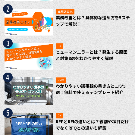
2
業務効率化
業務改善とは？具体的な進め方を5ステ
ップで解説！
3
DX
ヒューマンエラーとは？発生する原因
と対策8選をわかりやすく解説
4
PMO
わかりやすい議事録の書き方とコツ5
選！無料で使えるテンプレート紹介
5
DX
RFPとRFIの違いとは？役割や項目だけ
でなくRFQとの違いも解説