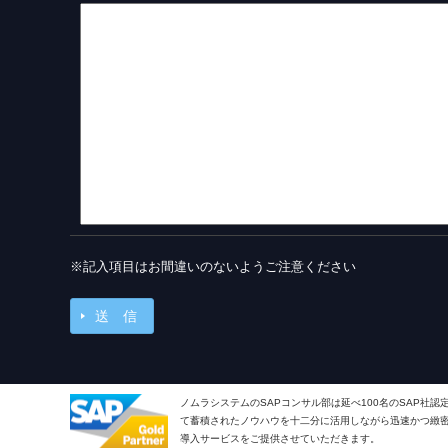
7．個人情報付与の任意性
貴殿の個人情報の弊社への付与は任意です。ただし、付与い
締結できない可能性がありますことをご了承下さい。
8．当社の個人情報取扱いに関する開示等の手続き
当社への開示等の手続きは下記の通り。
Ⅰ．問い合わせ先
開示等の求めについては、まずは、お電話又はメールに
い。書類をご郵送いたします。
お手元に届きました当社指定の様式「個人情報開示等
※記入項目はお間違いのないようご注意ください
苦情・相談窓口」にご送付下さい。
直接ご来社頂いてのご請求はお受けできませんのでご了
Ⅱ．開示等の対象範囲
当社が取得し、現に保有している開示対象個人情報とし
ノムラシステムのSAPコンサル部は延べ100名のSAP社
Ⅲ．提出書類
て蓄積されたノウハウを十二分に活用しながら迅速かつ緻密で
手続き時にご提出頂く書類は以下の通りです。
導入サービスをご提供させていただきます。