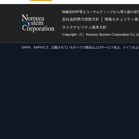
なお、ご提出頂きました書類は返却致しませんのでご了
【ご本人が開示等の請求を行う場合】
戦略的ERP導入コンサルティングから導入後の保
当社指定の様式「個人情報開示等請求書」を当社から送
反社会的勢力排除方針
情報セキュリティ基
その書類がお手元に届きましたら、必要事項をご記入の
サステナビリティ基本方針
「個人情報保護 苦情・相談窓口」宛にご郵送ください
Copyright（C）Nomura System Corporation Co, Lt
【代理人による開示等の請求を行う場合】
SAP®、SAP®ロゴ、記載されているすべての製品およびサービス名は、ドイツおよ
当社指定の様式「個人情報開示等請求書」を当社から送
その書類がお手元に届きましたら、代理人の署名、押印
え、本人確認のための書類（Ⅳ項を参照）と代理人であ
報保護 苦情・相談窓口」宛にご郵送下さい。
※代理人であることを証明する書類
（法定代理人の場合）
法定代理権があることを証明できる書類 1通
（委任による代理人の場合）
本人の実印を押印して作成された委任状 1通
本人の印鑑証明書（取得後３ヶ月以内） 1通
Ⅳ．本人確認事項
本人確認書類として以下うちの１点をコピーし、同封し