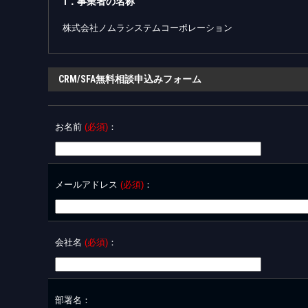
1．事業者の名称
株式会社ノムラシステムコーポレーション
2．個人情報保護管理責任者
CRM/SFA無料相談申込みフォーム
管理部 萩原 昌紀
3．個人情報の利用目的
お名前
(必須)
：
①開示対象個人情報の利用目的
Ⅰ．社員の個人情報
（社員管理に利用
メールアドレス
Ⅱ．営業関連の個人情報
(必須)
：
（営業活動に利用
Ⅲ．応募者の個人情報
（採用審査に利用
Ⅳ．当社Webサイトから取得する個人情報
・採用情報の個人情報
会社名
(必須)
：
・お問い合せの個人情報
・「Relie(レリィ)」の見学申込・資料請求等の個人情
報
②開示対象個人情報以外の個人情報とその利用目的
部署名
：