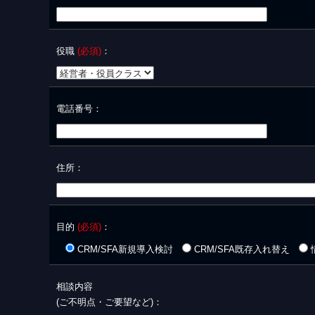
Ⅰ．協力会社技術者の個人情報
（業務管理に利用
Ⅱ．受託業務に関する個人情報
（システム開発・
役職
(必須)
：
4．個人情報の第三者への提供について
法令で定める場合を除き、貴殿の個人情報を第三者へ提供す
尚、第三者への提供が必要な場合は、ご本人の同意を得た上
電話番号：
5．個人情報の委託について
貴殿の個人情報を外部に委託することは致しません。
住所：
尚、個人情報の取扱いの委託を行う場合は、十分な個人情報
契約等によって保護水準を担保し、ご本人の同意を得た上で
目的
(必須)
：
6．貴殿からの開示等の申込みへの応諾
CRM/SFA新規導入検討
CRM/SFA既存入れ替え
貴殿は弊社に対してご自身の個人情報の利用目的の通知、開
第三者への提供の停止（”開示等”という）を下記に記す「個
相談内容
す。その際、弊社はその処置について速やかに対応いたしま
(ご不明点・ご要望など)：