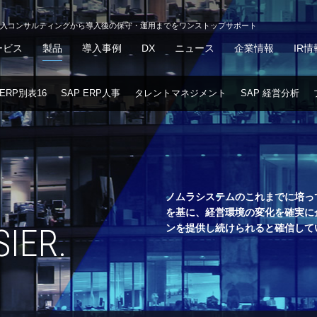
導入コンサルティングから導入後の保守・運用までをワンストップサポート
ービス
製品
導入事例
DX
ニュース
企業情報
IR情
 ERP別表16
SAP ERP人事
タレントマネジメント
SAP 経営分析
ノムラシステムのこれまでに培っ
を基に、経営環境の変化を確実に
IER.
ンを提供し続けられると確信して