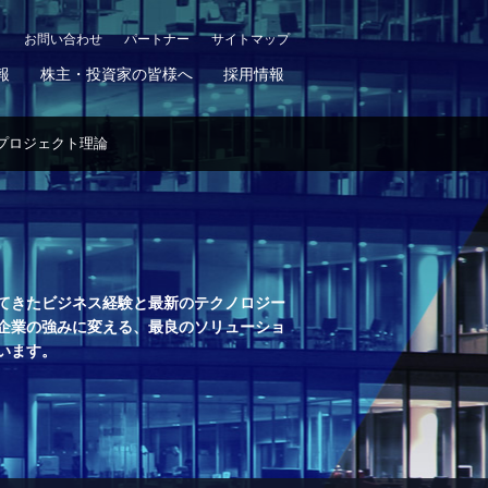
お問い合わせ
パートナー
サイトマップ
報
株主・投資家の皆様へ
採用情報
プロジェクト理論
てきたビジネス経験と最新のテクノロジー
企業の強みに変える、最良のソリューショ
います。