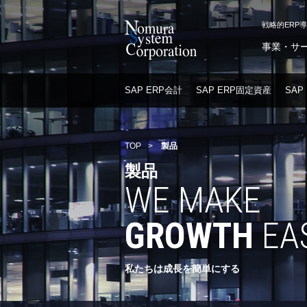
戦略的ERP
事業・サ
SAP ERP会計
SAP ERP固定資産
SAP
TOP
>
製品
製品
WE MAKE
GROWTH
EAS
私たちは成長を簡単にする