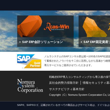
SAP ERP会計ソリューション
SAP ERP固定資
ノムラシステムのSAPコンサル部は延べ100名のSAP社
て蓄積されたノウハウを十二分に活用しながら迅速かつ緻密で
導入サービスをご提供させていただきます。
戦略的ERP導入コンサルティングから導入後の保
反社会的勢力排除方針
情報セキュリティ基
サステナビリティ基本方針
Copyright（C）Nomura System Corporation Co, Lt
SAP®、SAP®ロゴ、記載されているすべての製品およびサービス名は、ドイツおよ