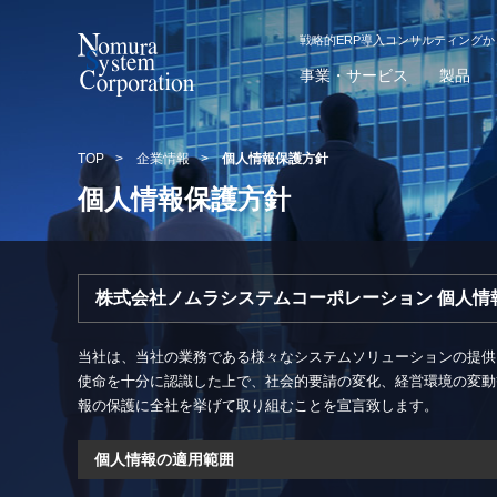
戦略的ERP導入コンサルティング
事業・サービス
製品
TOP
>
企業情報
>
個人情報保護方針
個人情報保護方針
株式会社ノムラシステムコーポレーション 個人情
当社は、当社の業務である様々なシステムソリューションの提供
使命を十分に認識した上で、社会的要請の変化、経営環境の変動
報の保護に全社を挙げて取り組むことを宣言致します。
個人情報の適用範囲