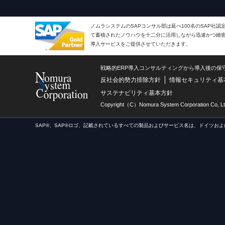
ノムラシステムのSAPコンサル部は延べ100名のSAP社
て蓄積されたノウハウを十二分に活用しながら迅速かつ緻密で
導入サービスをご提供させていただきます。
戦略的ERP導入コンサルティングから導入後の保
反社会的勢力排除方針
情報セキュリティ基
サステナビリティ基本方針
Copyright（C）Nomura System Corporation Co, Lt
SAP®、SAP®ロゴ、記載されているすべての製品およびサービス名は、ドイツおよ