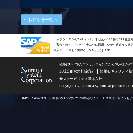
お知らせ一覧へ
ノムラシステムのSAPコンサル部は延べ100名のSAP社
て蓄積されたノウハウを十二分に活用しながら迅速かつ緻密で
導入サービスをご提供させていただきます。
戦略的ERP導入コンサルティングから導入後の保
反社会的勢力排除方針
情報セキュリティ基
サステナビリティ基本方針
Copyright（C）Nomura System Corporation Co, Lt
SAP®、SAP®ロゴ、記載されているすべての製品およびサービス名は、ドイツおよ