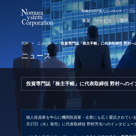
戦略的ERP導入コンサルティング
事業・サービス
製品
TOP
>
ニュース
>
投資専門誌「株主手帳」に代表取締役 野村へ
ニュース
投資専門誌「株主手帳」に代表取締役 野村へのイ
個人投資家を中心に機関投資家・企業にも広く愛読されている、
月17日（火）発売）に代表取締役 野村芳光へのインタビュ