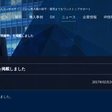
導入コンサルティングから導入後の保守・運用までをワンストップサポート
ービス
製品
導入事例
DX
ニュース
企業情報
IR情
算説明資料」を掲載しました
」を掲載しました
2017年02月2
しました。