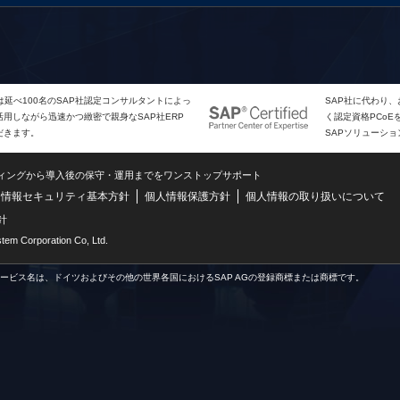
は延べ100名のSAP社認定コンサルタントによっ
SAP社に代わり
用しながら迅速かつ緻密で親身なSAP社ERP
く認定資格PCo
だきます。
SAPソリューシ
ティングから導入後の保守・運用までをワンストップサポート
情報セキュリティ基本方針
個人情報保護方針
個人情報の取り扱いについて
針
m Corporation Co, Ltd.
サービス名は、ドイツおよびその他の世界各国におけるSAP AGの登録商標または商標です。