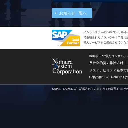
お知らせ一覧へ
ノムラシステムのSAPコンサル部
て蓄積されたノウハウを十二分に活
導入サービスをご提供させていた
戦略的ERP導入コンサル
反社会的勢力排除方針
サステナビリティ基本方
Copyright（C）Nomura Syste
SAP®、SAP®ロゴ、記載されているすべての製品および