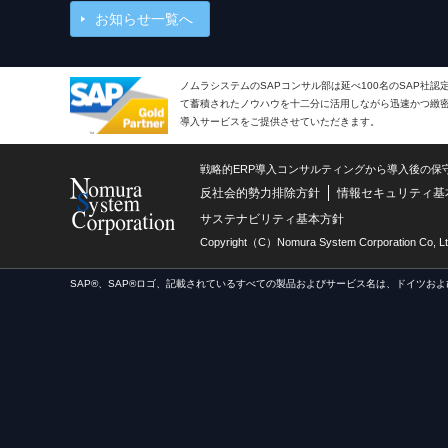
お知らせ一覧へ
ノムラシステムのSAPコンサル部は延べ100名のSAP社
て蓄積されたノウハウを十二分に活用しながら迅速かつ緻密で
導入サービスをご提供させていただきます。
戦略的ERP導入コンサルティングから導入後の保
反社会的勢力排除方針
情報セキュリティ基
サステナビリティ基本方針
Copyright（C）Nomura System Corporation Co, Lt
SAP®、SAP®ロゴ、記載されているすべての製品およびサービス名は、ドイツおよ