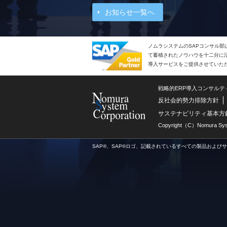
お知らせ一覧へ
ノムラシステムのSAPコンサル部
て蓄積されたノウハウを十二分に活
導入サービスをご提供させていた
戦略的ERP導入コンサル
反社会的勢力排除方針
サステナビリティ基本方
Copyright（C）Nomura Syste
SAP®、SAP®ロゴ、記載されているすべての製品および