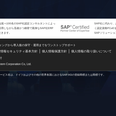
は延べ100名のSAP社認定コンサルタントによっ
SAP社に代わり
用しながら迅速かつ緻密で親身なSAP社ERP
く認定資格PCo
だきます。
SAPソリューシ
ティングから導入後の保守・運用までをワンストップサポート
情報セキュリティ基本方針
個人情報保護方針
個人情報の取り扱いについて
針
m Corporation Co, Ltd.
サービス名は、ドイツおよびその他の世界各国におけるSAP AGの登録商標または商標です。