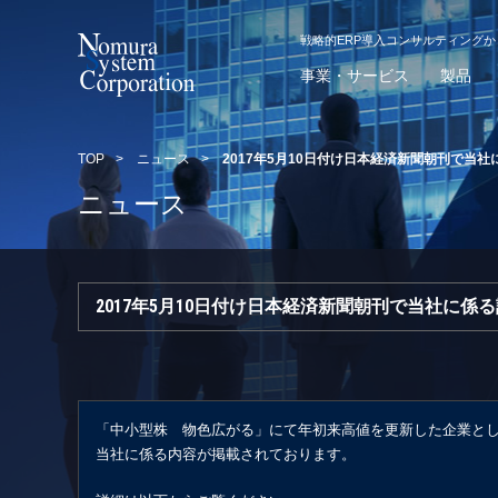
戦略的ERP導入コンサルティング
事業・サービス
製品
TOP
>
ニュース
>
2017年5月10日付け日本経済新聞朝刊で当
ニュース
2017年5月10日付け日本経済新聞朝刊で当社に係
「中小型株 物色広がる」にて年初来高値を更新した企業と
当社に係る内容が掲載されております。