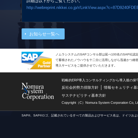
詳細は以下からご覧ください。
http://webreprint.nikkei.co.jp/r/LinkView.aspx?c=87D924
お知らせ一覧へ
ノムラシステムのSAPコンサル部は延べ100名のSAP社
て蓄積されたノウハウを十二分に活用しながら迅速かつ緻密で
導入サービスをご提供させていただきます。
戦略的ERP導入コンサルティングから導入後の保
反社会的勢力排除方針
情報セキュリティ基
サステナビリティ基本方針
Copyright（C）Nomura System Corporation Co, Lt
SAP®、SAP®ロゴ、記載されているすべての製品およびサービス名は、ドイツおよ