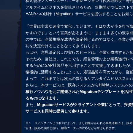
株式会社ノムラシステムコーポレーション（代表取締役：野村
アルタイムビジネスを実現させるため、短期間かつ低コストで現
HANAへの移行（Migration）サービスを提供することをお知
「世界は非常な速度で変化しています。もはや大が小を打ち
かすのです」という言葉があるように、ますます多くの競争
の中では、企業規模が成功を決定付けるのではなく、企業が
功を決定付けることとなってきております。
もはや、意思決定および実行スピードは、企業が成功するた
そのため、当社は、これまでも、経営管理および業務遂行レ
するためにSAP社製品を活用することで支援してきましたが、S
積極的に活用することによって、処理品質を高めながら、従
よって、これまでとは次元の異なるリアルタイムビジネス
※１
さらに、本サービスは、既存システムからHANAシステムへ
移行ノウハウを元に開発されたMigrationテンプレートを
るものになります。
また、
Migrationサービスがクライアント企業にとって、
サービスも同時に提供して参ります。
※１ リアルタイムビジネスによって、より効果がみられる事業活動には、販売
管理、販売の成約と履行、顧客ニーズへの対応などが挙げられます。