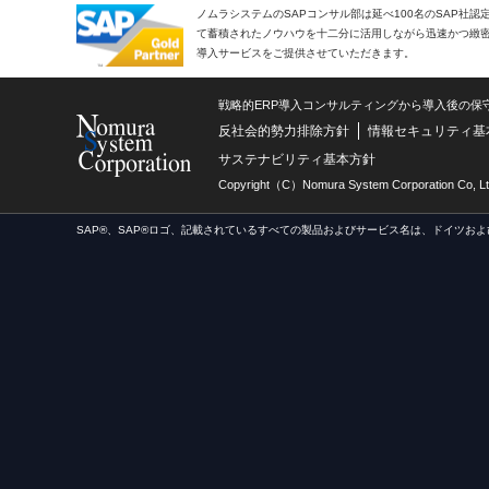
ノムラシステムのSAPコンサル部は延べ100名のSAP社
て蓄積されたノウハウを十二分に活用しながら迅速かつ緻密で
導入サービスをご提供させていただきます。
戦略的ERP導入コンサルティングから導入後の保
反社会的勢力排除方針
情報セキュリティ基
サステナビリティ基本方針
Copyright（C）Nomura System Corporation Co, Lt
SAP®、SAP®ロゴ、記載されているすべての製品およびサービス名は、ドイツおよ