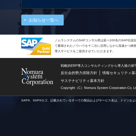
お知らせ一覧へ
ノムラシステムのSAPコンサル部は延べ100名のSAP社
て蓄積されたノウハウを十二分に活用しながら迅速かつ緻密で
導入サービスをご提供させていただきます。
戦略的ERP導入コンサルティングから導入後の保
反社会的勢力排除方針
情報セキュリティ基
サステナビリティ基本方針
Copyright（C）Nomura System Corporation Co, Lt
SAP®、SAP®ロゴ、記載されているすべての製品およびサービス名は、ドイツおよ