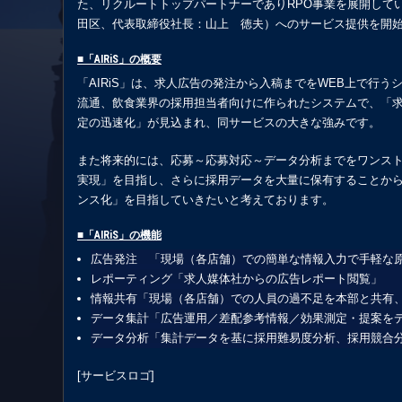
た、リクルートトップパートナーでありRPO事業を展開して
田区、代表取締役社長：山上 徳夫）へのサービス提供を開
■「AIRiS」の概要
「AIRiS」は、求人広告の発注から入稿までをWEB上で行
流通、飲食業界の採用担当者向けに作られたシステムで、「
定の迅速化」が見込まれ、同サービスの大きな強みです。
また将来的には、応募～応募対応～データ分析までをワンス
実現」を目指し、さらに採用データを大量に保有することから
ンス化」を目指していきたいと考えております。
■「AIRiS」の機能
広告発注 「現場（各店舗）での簡単な情報入力で手軽な
レポーティング「求人媒体社からの広告レポート閲覧」
情報共有「現場（各店舗）での人員の過不足を本部と共有
データ集計「広告運用／差配参考情報／効果測定・提案を
データ分析「集計データを基に採用難易度分析、採用競合
[サービスロゴ]