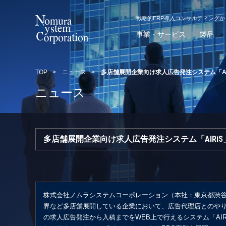
戦略的ERP導入コンサルティング
事業・サービス
製品
TOP
>
ニュース
>
多店舗展開企業向け求人広告発注システム「AI
ニュース
多店舗展開企業向け求人広告発注システム「AIRi
株式会社ノムラシステムコーポレーション（本社：東京都渋
界など多店舗展開している企業において、広告代理店とのや
の求人広告発注から入稿までをWEB上で行えるシステム「AIR