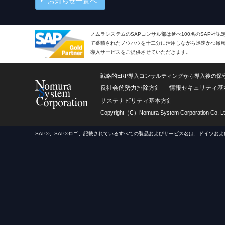
お知らせ一覧へ
ノムラシステムのSAPコンサル部は延べ100名のSAP社
て蓄積されたノウハウを十二分に活用しながら迅速かつ緻密で
導入サービスをご提供させていただきます。
戦略的ERP導入コンサルティングから導入後の保
反社会的勢力排除方針
情報セキュリティ基
サステナビリティ基本方針
Copyright（C）Nomura System Corporation Co, Lt
SAP®、SAP®ロゴ、記載されているすべての製品およびサービス名は、ドイツおよ