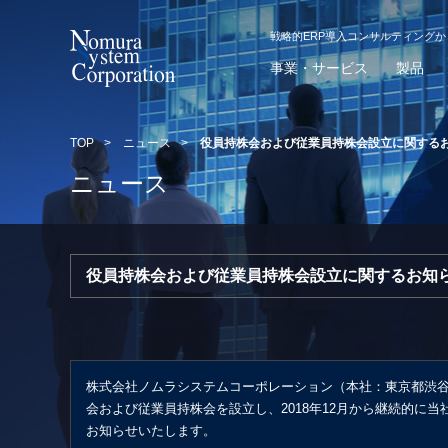
戦略的ERP導入コンサルティング
事業・サービス
製品
TOP
>
ニュース
>
役員持株会および従業員持株会設立に関する
ニュース
役員持株会および従業員持株会設立に関するお知
株式会社ノムラシステムコーポレーション（本社：東京都渋
会および従業員持株会を設立し、2018年12月から継続的に
お知らせいたします。