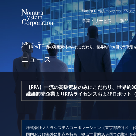
戦略的ERP導入コンサルティング
事業・サービス
製品
TOP
>
ニュース
>
【RPA】一流の高級素材のみにこだわり、世界約30ヵ国での取引
ニュース
【RPA】一流の高級素材のみにこだわり、世界約3
繊維卸売企業よりRPAライセンスおよびロボット（
株式会社ノムラシステムコーポレーション（東京都渋谷区、代
国内および海外に拠点を持ち、拠点世界約30ヵ国での取引を有