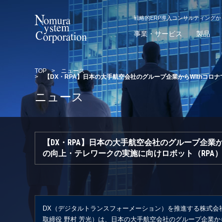
戦略的ERP導入コンサルティング
事業・サービス
製品
TOP
>
ニュース
>
【DX・RPA】日本の大手航空会社のグループ企業からWithコ
ニュース
【DX・RPA】日本の大手航空会社のグループ企業
の向上・テレワークの実施に向けロボット（RPA
DX（デジタルトランスフォーメーション）を推進する株式会
取締役 野村 芳光）は、日本の大手航空会社のグループ企業か