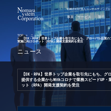
戦略的ERP導入コンサルティング
事業・サービス
製品
TOP
>
ニュース
>
【DX・RPA】世界トップ企業を取引先にもち、グローバル品質の
実施に向けロボット（RPA）開発支援契約を受注
ニュース
【DX・RPA】世界トップ企業を取引先にもち、
提供する企業からWithコロナで業務スピードUP
ット（RPA）開発支援契約を受注