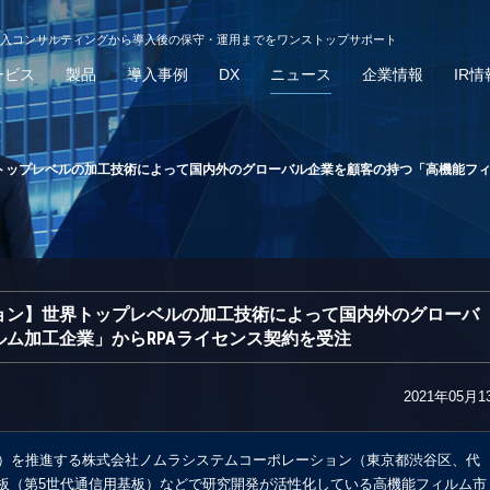
導入コンサルティングから導入後の保守・運用までをワンストップサポート
ービス
製品
導入事例
DX
ニュース
企業情報
IR情
トップレベルの加工技術によって国内外のグローバル企業を顧客の持つ「高機能フィ
ョン】世界トップレベルの加工技術によって国内外のグローバ
ム加工企業」からRPAライセンス契約を受注
2021年05月1
）を推進する株式会社ノムラシステムコーポレーション（東京都渋谷区、代
基板（第5世代通信用基板）などで研究開発が活性化している高機能フィルム市