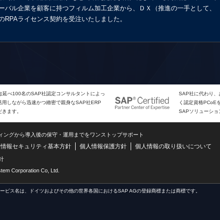
ーバル企業を顧客に持つフィルム加工企業から、ＤＸ（推進の一手として、
のRPAライセンス契約を受注いたしました。
は延べ100名のSAP社認定コンサルタントによっ
SAP社に代わり
用しながら迅速かつ緻密で親身なSAP社ERP
く認定資格PCo
だきます。
SAPソリューシ
ティングから導入後の保守・運用までをワンストップサポート
情報セキュリティ基本方針
個人情報保護方針
個人情報の取り扱いについて
針
m Corporation Co, Ltd.
サービス名は、ドイツおよびその他の世界各国におけるSAP AGの登録商標または商標です。