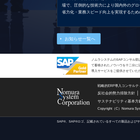
場で、圧倒的な技術力により国内外のグロ
省力化・業務スピード向上を実現するため
お知らせ一覧へ
ノムラシステムのSAPコンサル部
て蓄積されたノウハウを十二分に活
導入サービスをご提供させていた
戦略的ERP導入コンサル
反社会的勢力排除方針
サステナビリティ基本方
Copyright（C）Nomura Syste
SAP®、SAP®ロゴ、記載されているすべての製品および