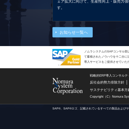
ェア拡大に向けて、生産性向上・販売力強
す。
お知らせ一覧へ
ノムラシステムのSAPコンサル部
て蓄積されたノウハウを十二分に活
導入サービスをご提供させていた
戦略的ERP導入コンサル
反社会的勢力排除方針
サステナビリティ基本方
Copyright（C）Nomura Syste
SAP®、SAP®ロゴ、記載されているすべての製品および