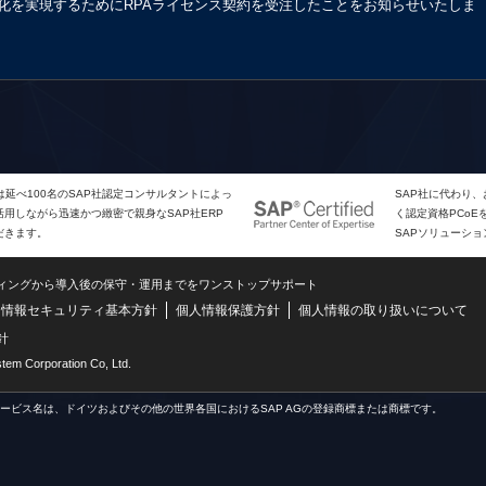
化を実現するためにRPAライセンス契約を受注したことをお知らせいたしま
は延べ100名のSAP社認定コンサルタントによっ
SAP社に代わり
用しながら迅速かつ緻密で親身なSAP社ERP
く認定資格PCo
だきます。
SAPソリューシ
ティングから導入後の保守・運用までをワンストップサポート
情報セキュリティ基本方針
個人情報保護方針
個人情報の取り扱いについて
針
m Corporation Co, Ltd.
サービス名は、ドイツおよびその他の世界各国におけるSAP AGの登録商標または商標です。