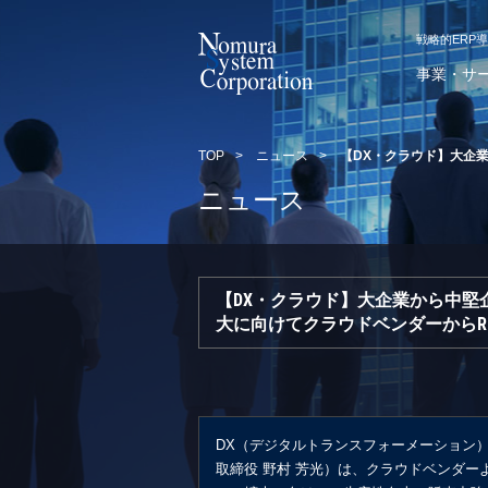
戦略的ERP
事業・サ
TOP
>
ニュース
>
【DX・クラウド】大企
ニュース
【DX・クラウド】大企業から中
大に向けてクラウドベンダーからR
DX（デジタルトランスフォーメーション
取締役 野村 芳光）は、クラウドベンダ