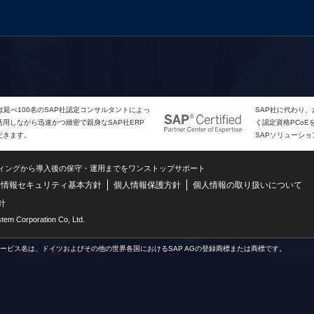
は延べ100名のSAP社認定コンサルタントによっ
SAP社に代わり
用しながら迅速かつ緻密で親身なSAP社ERP
く認定資格PCo
だきます。
SAPソリューシ
ティングから導入後の保守・運用までをワンストップサポート
情報セキュリティ基本方針
個人情報保護方針
個人情報の取り扱いについて
針
m Corporation Co, Ltd.
サービス名は、ドイツおよびその他の世界各国におけるSAP AGの登録商標または商標です。