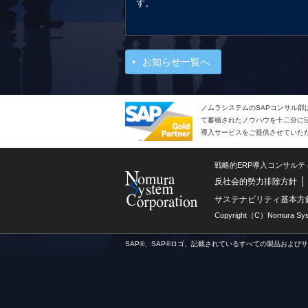
す。
お知らせ一覧へ
ノムラシステムのSAPコンサル部
て蓄積されたノウハウを十二分に活
導入サービスをご提供させていた
戦略的ERP導入コンサル
反社会的勢力排除方針
サステナビリティ基本方
Copyright（C）Nomura Syste
SAP®、SAP®ロゴ、記載されているすべての製品および