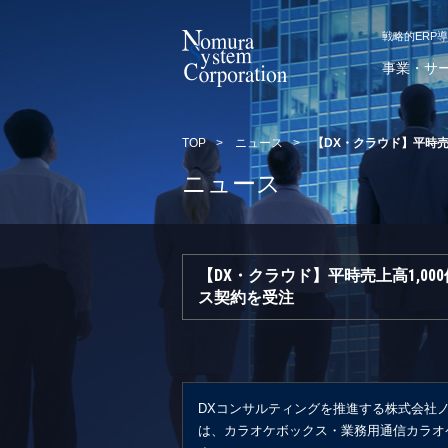
戦略的ERP
事業・サ
TOP
>
ニュース
>
【DX・クラウド】平時売
ニュース
【DX・クラウド】平時売上高1,0
ス契約を受注
DXコンサルティングを推進する株式会社
は、カラオケボックス・業務用通信カラオ