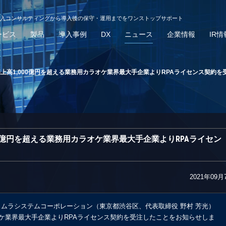
導入コンサルティングから導入後の保守・運用までをワンストップサポート
ービス
製品
導入事例
DX
ニュース
企業情報
IR情
上高1,000億円を超える業務用カラオケ業界最大手企業よりRPAライセンス契約を
00億円を超える業務用カラオケ業界最大手企業よりRPAライセン
2021年09月
ノムラシステムコーポレーション（東京都渋谷区、代表取締役 野村 芳光）
ケ業界最大手企業よりRPAライセンス契約を受注したことをお知らせしま