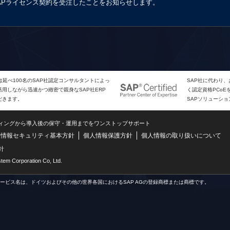
APライセンス契約を受注したことをお知らせします。
は延べ100名のSAP社認定コンサルタントによっ
SAP社に代わり
用しながら迅速かつ緻密で親身なSAP社ERP
く認定資格PCo
だきます。
SAPソリューシ
ティングから導入後の保守・運用までをワンストップサポート
情報セキュリティ基本方針
個人情報保護方針
個人情報の取り扱いについて
針
m Corporation Co, Ltd.
サービス名は、ドイツおよびその他の世界各国におけるSAP AGの登録商標または商標です。