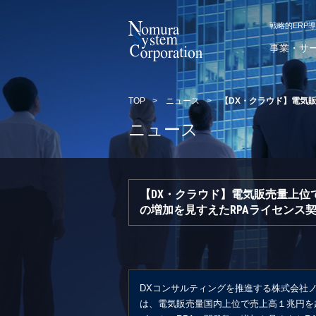
戦略的ERP
事業・サ
TOP
>
ニュース
>
【DX・クラウド】電気
ニュース
【DX・クラウド】電気販売量上
の増加を見すえたRPAライセンス
DXコンサルティングを推進する株式会社
は、電気販売量国内上位で売上高１兆円を