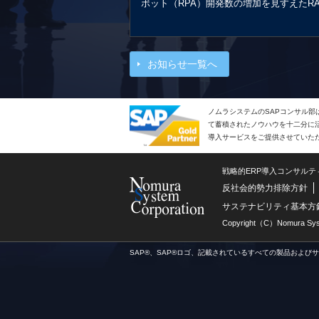
ボット（RPA）開発数の増加を見すえたR
お知らせ一覧へ
ノムラシステムのSAPコンサル部
て蓄積されたノウハウを十二分に活
導入サービスをご提供させていた
戦略的ERP導入コンサル
反社会的勢力排除方針
サステナビリティ基本方
Copyright（C）Nomura Syste
SAP®、SAP®ロゴ、記載されているすべての製品および