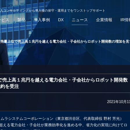
導入コンサルティングから導入後の保守・運用までをワンストップサポート
ービス
製品
導入事例
DX
ニュース
企業情報
IR情
販売量上位で売上高１兆円を越える電力会社・子会社からロボット開発数の増加を見
位で売上高１兆円を越える電力会社・子会社からロボット開発数
契約を受注
2021年10月1
ノムラシステムコーポレーション（東京都渋谷区、代表取締役 野村 芳光）
超える電力会社・子会社が業務効率化を進める中、省力化の実現に向けてロ