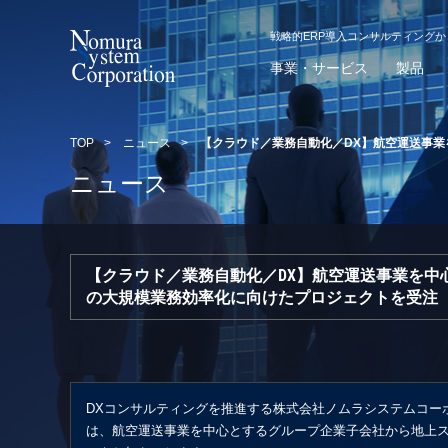
戦略的ERP導入コンサルティング
事業・サービス
製品
TOP
>
ニュース
>
【クラウド／業務自動化／DX】航空運送事
ニュース
【クラウド／業務自動化／DX】航空運送事業を中
の大規模業務効率化に向けたプロジェクトを受注
DXコンサルティングを推進する株式会社ノムラシステムコー
は、航空運送事業を中心とするグループ企業子会社から地上