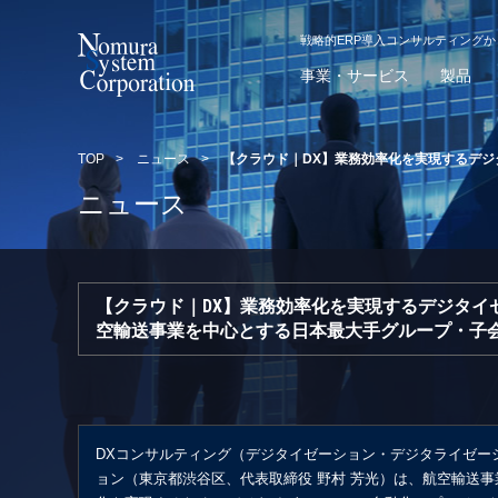
戦略的ERP導入コンサルティング
事業・サービス
製品
TOP
>
ニュース
>
【クラウド｜DX】業務効率化を実現するデ
ニュース
【クラウド｜DX】業務効率化を実現するデジタイ
空輸送事業を中心とする日本最大手グループ・子
DXコンサルティング（デジタイゼーション・デジタライゼー
ョン（東京都渋谷区、代表取締役 野村 芳光）は、航空輸送