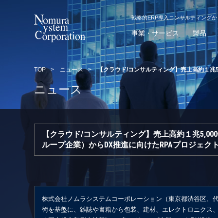
戦略的ERP導入コンサルティング
事業・サービス
製品
TOP
>
ニュース
>
【クラウド/コンサルティング】売上高約１兆5
ニュース
【クラウド/コンサルティング】売上高約１兆5,0
ループ企業）からDX推進に向けたRPAプロジェク
株式会社ノムラシステムコーポレーション（東京都渋谷区、代
術を基盤に、雑誌や書籍から包装、建材、エレクトロニクス