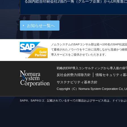
る国内総合印刷会社2強の一角（グループ企業）からDX推進に
お知らせ一覧へ
ノムラシステムのSAPコンサル部は延べ100名のSAP社
て蓄積されたノウハウを十二分に活用しながら迅速かつ緻密で
導入サービスをご提供させていただきます。
戦略的ERP導入コンサルティングから導入後の保
反社会的勢力排除方針
情報セキュリティ基
サステナビリティ基本方針
Copyright（C）Nomura System Corporation Co, Lt
SAP®、SAP®ロゴ、記載されているすべての製品およびサービス名は、ドイツおよ