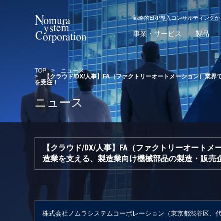
戦略的ERP導入コンサルティング
事業・サービス
製品
TOP
>
ニュース
>
【クラウド/DX/人事】FA（ファクトリーオートメーション）業
を受注！
ニュース
【クラウド/DX/人事】FA（ファクトリーオート
造業を支える、製造業向け機械部品の製造・販売企
株式会社ノムラシステムコーポレーション（東京都渋谷区、代