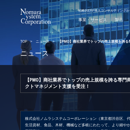
戦略的ERP導入コンサルティング
事業・サービス
製品
TOP
>
ニュース
>
【PMO】商社業界でトップの売上規模を誇
ニュース
【PMO】商社業界でトップの売上規模を誇る専門
クトマネジメント支援を受注！
株式会社ノムラシステムコーポレーション（東京都渋谷区、代
生活資材、食品、木材、機械など多岐にわたって、より細や