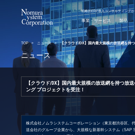
戦略的ERP導入コンサルティング
事業・サービス
製品
TOP
>
ニュース
>
【クラウド/DX】国内最大規模の放送網を持
ニュース
【クラウド/DX】国内最大規模の放送網を持つ放
ング プロジェクトを受注！
株式会社ノムラシステムコーポレーション（東京都渋谷区、代
送会社のグループ企業から、大規模な新基幹システム（SAP S