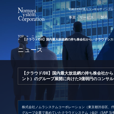
戦略的ERP導入コンサルティング
事業・サービス
製品
TOP
>
ニュース
>
【クラウド/DX】国内最大放送網の持ち株会社から、クラウドシ
ニュース
【クラウド/DX】国内最大放送網の持ち株会社か
ント）のグループ展開に向けた3億弱円のコンサ
株式会社ノムラシステムコーポレーション（東京都渋谷区、代
グループ企業で進めていたクラウドシステム（会計（SAP S/