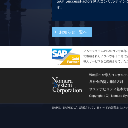
SAP SuccessFactors導入コン
す。
お知らせ一覧へ
ノムラシステムのSAPコンサル部
て蓄積されたノウハウを十二分に活
導入サービスをご提供させていた
戦略的ERP導入コンサル
反社会的勢力排除方針
サステナビリティ基本方
Copyright（C）Nomura Syste
SAP®、SAP®ロゴ、記載されているすべての製品および