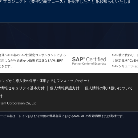
サルティング プロジェクト（要件定義フェーズ）を受注したことをお知らせいたしま
は延べ100名のSAP社認定コンサルタントによっ
SAP社に代わり
用しながら迅速かつ緻密で親身なSAP社ERP
く認定資格PCo
だきます。
SAPソリューシ
ティングから導入後の保守・運用までをワンストップサポート
情報セキュリティ基本方針
個人情報保護方針
個人情報の取り扱いについて
針
m Corporation Co, Ltd.
サービス名は、ドイツおよびその他の世界各国におけるSAP AGの登録商標または商標です。