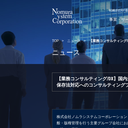
戦略的ERP
事業・サ
TOP
>
ニュース
>
【業務コンサルティング
ニュース
【業務コンサルティング/DX】国
保存法対応へのコンサルティング
株式会社ノムラシステムコーポレーション
般・版権管理を行う主要グループ会社にお