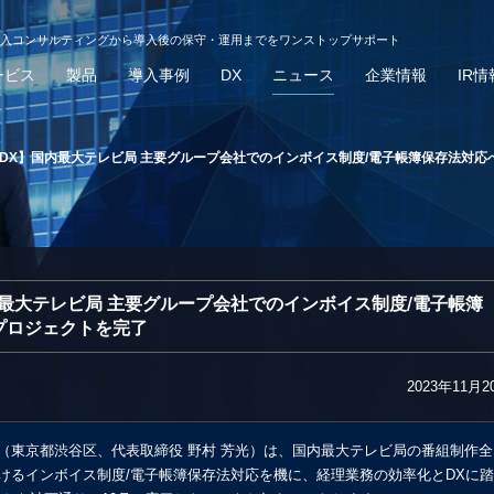
導入コンサルティングから導入後の保守・運用までをワンストップサポート
ービス
製品
導入事例
DX
ニュース
企業情報
IR情
/DX】国内最大テレビ局 主要グループ会社でのインボイス制度/電子帳簿保存法対
内最大テレビ局 主要グループ会社でのインボイス制度/電子帳簿
プロジェクトを完了
2023年11月2
（東京都渋谷区、代表取締役 野村 芳光）は、国内最大テレビ局の番組制作全
けるインボイス制度/電子帳簿保存法対応を機に、経理業務の効率化とDXに踏