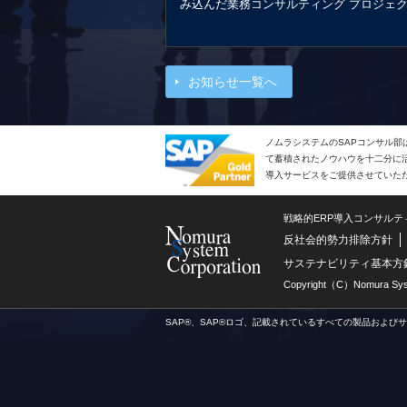
み込んだ業務コンサルティング プロジェ
お知らせ一覧へ
ノムラシステムのSAPコンサル部
て蓄積されたノウハウを十二分に活
導入サービスをご提供させていた
戦略的ERP導入コンサル
反社会的勢力排除方針
サステナビリティ基本方
Copyright（C）Nomura Syste
SAP®、SAP®ロゴ、記載されているすべての製品および