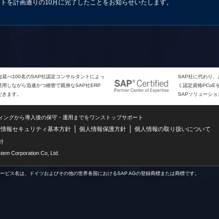
クトを計画通りの10月に完了したことをお知らせいたします。
は延べ100名のSAP社認定コンサルタントによっ
SAP社に代わり
用しながら迅速かつ緻密で親身なSAP社ERP
く認定資格PCo
だきます。
SAPソリューシ
ティングから導入後の保守・運用までをワンストップサポート
情報セキュリティ基本方針
個人情報保護方針
個人情報の取り扱いについて
針
m Corporation Co, Ltd.
サービス名は、ドイツおよびその他の世界各国におけるSAP AGの登録商標または商標です。