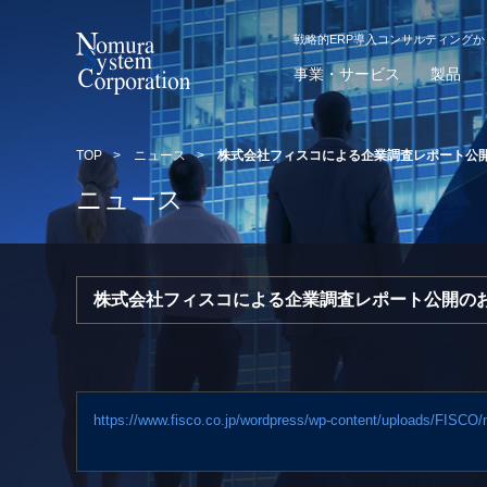
戦略的ERP導入コンサルティング
事業・サービス
製品
TOP
>
ニュース
>
株式会社フィスコによる企業調査レポート公
ニュース
株式会社フィスコによる企業調査レポート公開の
https://www.fi
sco.co.jp/wordpress/wp-content/uploads/FISCO