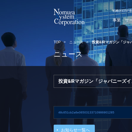
戦略的ERP
事業・サ
TOP
>
ニュース
>
投資&IRマガジン「ジ
ニュース
投資&IRマガジン「ジャパニーズ
48c651cb2a6e06503133710986901285
お知らせ一覧へ