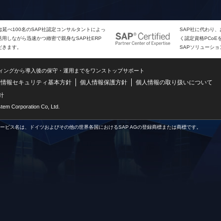
は延べ100名のSAP社認定コンサルタントによっ
SAP社に代わり
用しながら迅速かつ緻密で親身なSAP社ERP
く認定資格PCo
だきます。
SAPソリューシ
ティングから導入後の保守・運用までをワンストップサポート
情報セキュリティ基本方針
個人情報保護方針
個人情報の取り扱いについて
針
m Corporation Co, Ltd.
サービス名は、ドイツおよびその他の世界各国におけるSAP AGの登録商標または商標です。