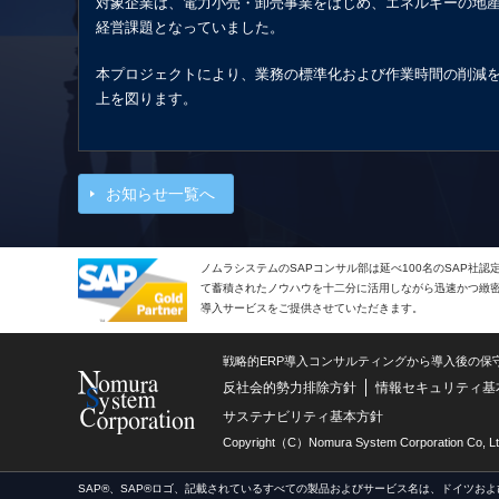
対象企業は、電力小売・卸売事業をはじめ、エネルギーの地
経営課題となっていました。
本プロジェクトにより、業務の標準化および作業時間の削減
上を図ります。
お知らせ一覧へ
ノムラシステムのSAPコンサル部は延べ100名のSAP社
て蓄積されたノウハウを十二分に活用しながら迅速かつ緻密で
導入サービスをご提供させていただきます。
戦略的ERP導入コンサルティングから導入後の保
反社会的勢力排除方針
情報セキュリティ基
サステナビリティ基本方針
Copyright（C）Nomura System Corporation Co, Lt
SAP®、SAP®ロゴ、記載されているすべての製品およびサービス名は、ドイツおよ