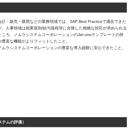
会計・販売・購買などの業務領域では、SAP Best Practiceで適合できた
が、人事領域は就業規則/給与規程等に合致した精緻な対応が求められる
ところ、ノムラシステムコーポレーションのJet-oneテンプレートの持
つ豊富な機能がよりフィットしたこと。
ノムラシステムコーポレーションの豊富な導入経験に安心できたこと。
ステムの評価）