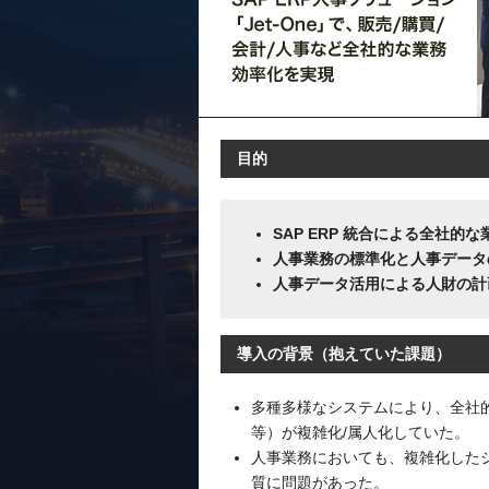
目的
SAP ERP 統合による全社的
人事業務の標準化と人事データ
人事データ活用による人財の計
導入の背景（抱えていた課題）
多種多様なシステムにより、全社的
等）が複雑化/属人化していた。
人事業務においても、複雑化した
質に問題があった。