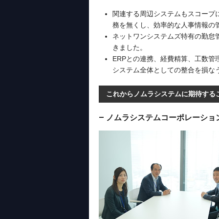
関連する周辺システムもスコープ
務を無くし、効率的な人事情報の
ネットワンシステムズ特有の勤怠
きました。
ERPとの連携、経費精算、工数
システム全体としての整合を損な
これからノムラシステムに期待する
― ノムラシステムコーポレーシ