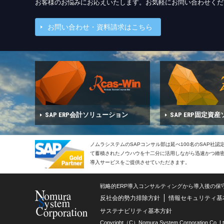
お客様のお悩みにお応えいたします。お気軽にお問い合わせくだ
お問い合わせ・資料請求はこちら
SAP ERP会計ソリューション
SAP ERP固定資
ノムラシステムのSAPコンサル部は延べ100名のSAP社
て蓄積されたノウハウを十二分に活用しながら迅速かつ緻密で
導入サービスをご提供させていただきます。
戦略的ERP導入コンサルティングから導入後の保
反社会的勢力排除方針
情報セキュリティ基
サステナビリティ基本方針
Copyright（C）Nomura System Corporation Co, Lt