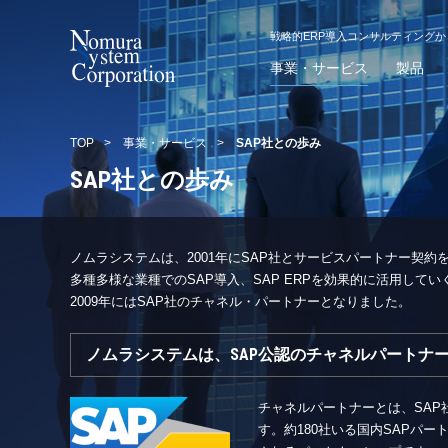
戦略的ERP導入コンサルティング
事業・サービス
製品
TOP
>
事業・サービス
>
SAP社との歩み
SAP社との歩み
ノムラシステムは、2001年にSAP社とサービスパートナー契約
多種多様な業種でのSAP導入、SAP ERPを効果的に活用し
2009年にはSAP社のチャネル・パートナーとなりました。
ノムラシステムは、SAP公認のチャネルパートナ
チャネルパートナーとは、SA
す。約180社いる国内SAPパ