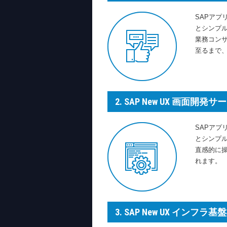
SAPアプ
とシンプ
業務コンサ
至るまで
2. SAP New UX 画面開発
SAPアプ
とシンプル
直感的に
れます。
3. SAP New UX インフラ