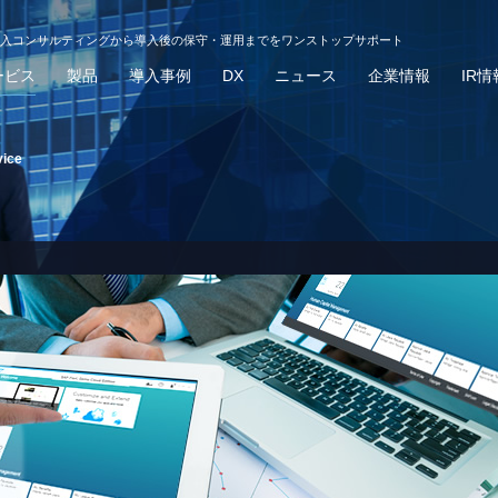
導入コンサルティングから導入後の保守・運用までをワンストップサポート
ービス
製品
導入事例
DX
ニュース
企業情報
IR情
ice