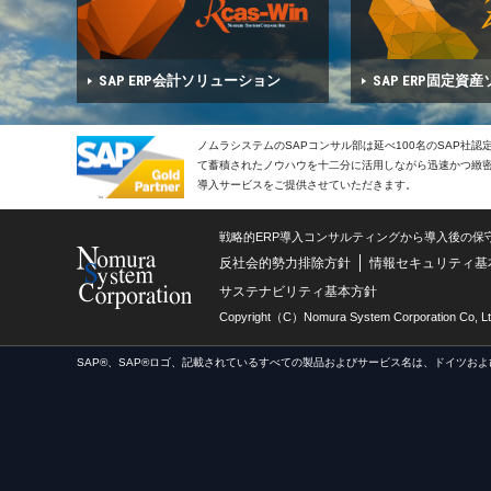
SAP ERP会計ソリューション
SAP ERP固定資
ノムラシステムのSAPコンサル部は延べ100名のSAP社
て蓄積されたノウハウを十二分に活用しながら迅速かつ緻密で
導入サービスをご提供させていただきます。
戦略的ERP導入コンサルティングから導入後の保
反社会的勢力排除方針
情報セキュリティ基
サステナビリティ基本方針
Copyright（C）Nomura System Corporation Co, Lt
SAP®、SAP®ロゴ、記載されているすべての製品およびサービス名は、ドイツおよ