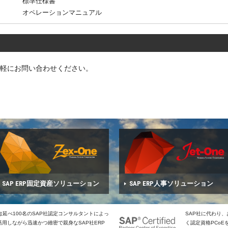
標準仕様書
オペレーションマニュアル
軽にお問い合わせください。
SAP ERP固定資産ソリューション
SAP ERP人事ソリューション
は延べ100名のSAP社認定コンサルタントによっ
SAP社に代わり
用しながら迅速かつ緻密で親身なSAP社ERP
く認定資格PCo