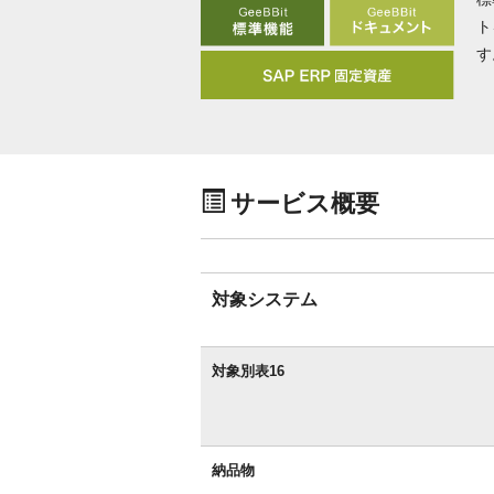
ト
す
サービス概要
対象システム
対象別表16
納品物