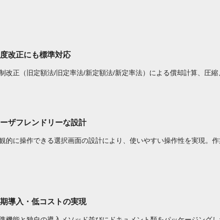
度改正にも標準対応
制改正（旧定額法/旧定率法/新定額法/新定率法）による償却計算、圧
ーザフレンドリーな設計
観的に操作できる選択画面の設計により、使いやすい操作性を実現。作
期導入・低コストの実現
準機能と独自の導入メソッド並びにドキュメント類をパッケージングし