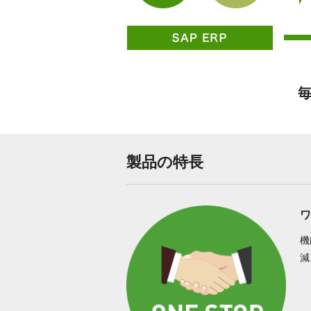
毎
製品の特長
ワ
機
減