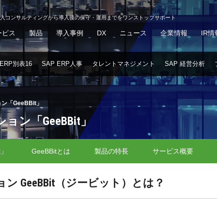
導入コンサルティングから導入後の保守・運用までをワンストップサポート
ービス
製品
導入事例
DX
ニュース
企業情報
IR情
 ERP別表16
SAP ERP人事
タレントマネジメント
SAP 経営分析
ン「GeeBBit」
ション「GeeBBit」
t」
GeeBBitとは
製品の特長
サービス概要
ション GeeBBit（ジービット）とは？