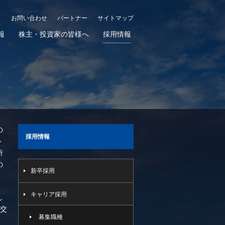
お問い合わせ
パートナー
サイトマップ
報
株主・投資家の皆様へ
採用情報
の
採用情報
ト
所
の
新卒採用
キャリア採用
し
見交
募集職種