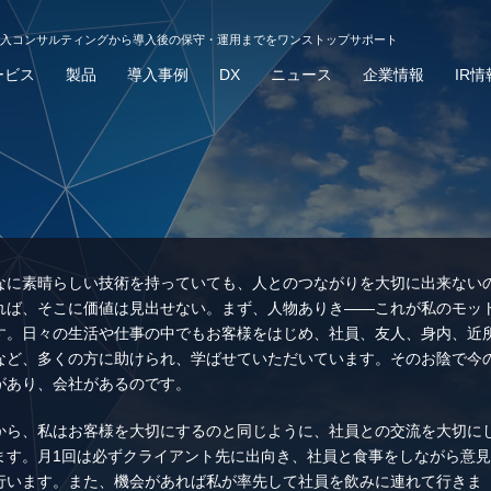
導入コンサルティングから導入後の保守・運用までをワンストップサポート
ービス
製品
導入事例
DX
ニュース
企業情報
IR情
なに素晴らしい技術を持っていても、人とのつながりを大切に出来ない
れば、そこに価値は見出せない。まず、人物ありき――これが私のモッ
す。日々の生活や仕事の中でもお客様をはじめ、社員、友人、身内、近
など、多くの方に助けられ、学ばせていただいています。そのお陰で今
があり、会社があるのです。
から、私はお客様を大切にするのと同じように、社員との交流を大切に
ます。月1回は必ずクライアント先に出向き、社員と食事をしながら意
行います。また、機会があれば私が率先して社員を飲みに連れて行きま