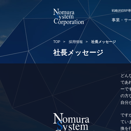
戦略的ERP
事業・サ
TOP
>
採用情報
>
社長メッセージ
社長メッセージ
どん
であ
ーで
の方
自分
です
てい
換を