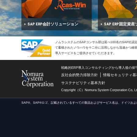
SAP ERP会計ソリューション
SAP ERP固定資
ノムラシステムのSAPコンサル部は延べ100名のSAP社
て蓄積されたノウハウを十二分に活用しながら迅速かつ緻密で
導入サービスをご提供させていただきます。
戦略的ERP導入コンサルティングから導入後の保
反社会的勢力排除方針
情報セキュリティ基
サステナビリティ基本方針
Copyright（C）Nomura System Corporation Co, Lt
SAP®、SAP®ロゴ、記載されているすべての製品およびサービス名は、ドイツおよ