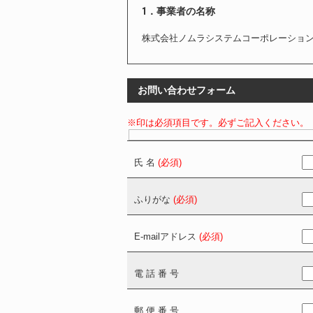
1．事業者の名称
株式会社ノムラシステムコーポレーショ
2．個人情報保護管理責任者
お問い合わせフォーム
管理部 萩原 昌紀
※印は必須項目です。必ずご記入ください。
3．個人情報の利用目的
①開示対象個人情報の利用目的
氏 名
(必須)
Ⅰ．社員の個人情報
Ⅱ．営業関連の個人情報
ふりがな
(必須)
Ⅲ．応募者の個人情報
Ⅳ．当社Webサイトから取得する個人
E-mailアドレス
(必須)
・採用情報の個人情報
・お問い合せの個人情報
電 話 番 号
・「Relie(レリィ)」の見学申込・
報
郵 便 番 号
②開示対象個人情報以外の個人情報とそ