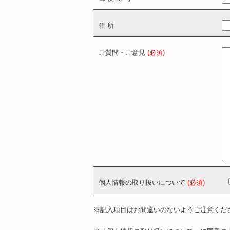
Ⅰ．協力会社技術者の個人情報
住 所
Ⅱ．受託業務に関する個人情報
4．個人情報の第三者への提供について
ご質問・ご意見
(必須)
法令で定める場合を除き、貴殿の個人情
尚、第三者への提供が必要な場合は、ご
5．個人情報の委託について
貴殿の個人情報を外部に委託することは
尚、個人情報の取扱いの委託を行う場合
契約等によって保護水準を担保し、ご本
6．貴殿からの開示等の申込みへの応諾
個人情報の取り扱いについて
(必須)
貴殿は弊社に対してご自身の個人情報の
第三者への提供の停止（”開示等”という
※記入項目はお間違いのないようご注意くだ
す。その際、弊社はその処置について速