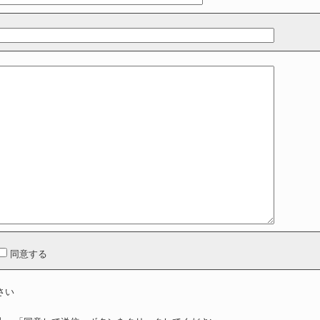
（業務管理に利用）
（システム開発・保守のために利用）
報を第三者へ提供することはありません。
本人の同意を得た上で行います。
致しません。
は、十分な個人情報保護の水準を満たす者を選定し、
人の同意を得た上で行います。
同意する
利用目的の通知、開示、内容の訂正、追加又は削除、利用の停止、消去及び
）を下記に記す「個人情報保護 苦情・相談窓口」に申し出ることができま
さい
やかに対応いたします。