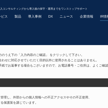
導入コンサルティングから導入後の保守・運用までをワンストップサポート
ービス
製品
導入事例
DX
ニュース
企業情報
IR情
力のうえ下の「入力内容のご確認」 をクリックして下さい。
合わせに対応させていただく目的以外に使用されることはありません。
手紙でお返事する場合もございますので、お電話番号・ご住所は、よくご確
に管理し、外部からの個人情報への不正アクセスやその不正使用、
する保護策を講じています。