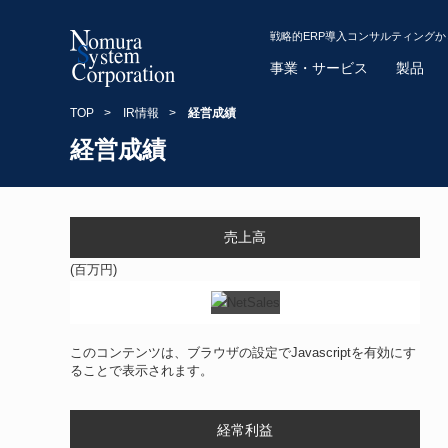
戦略的ERP導入コンサルティング
事業・サービス
製品
TOP
>
IR情報
>
経営成績
経営成績
売上高
(百万円)
このコンテンツは、ブラウザの設定でJavascriptを有効にす
ることで表示されます。
経常利益