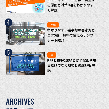
る原因と対策8選をわかりやす
く解説
4
PMO
わかりやすい議事録の書き方と
コツ5選！無料で使えるテンプ
レート紹介
5
DX
RFPとRFIの違いとは？役割や項
目だけでなくRFQとの違いも解
説
ARCHIVES