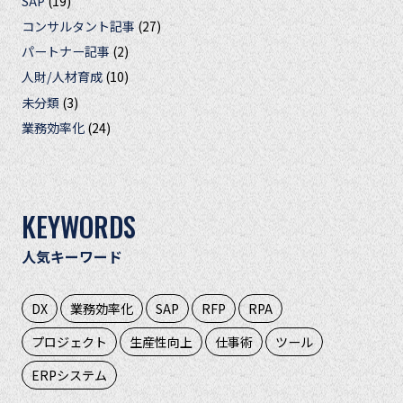
SAP
(19)
コンサルタント記事
(27)
パートナー記事
(2)
人財/人材育成
(10)
未分類
(3)
業務効率化
(24)
KEYWORDS
人気キーワード
DX
業務効率化
SAP
RFP
RPA
プロジェクト
生産性向上
仕事術
ツール
ERPシステム