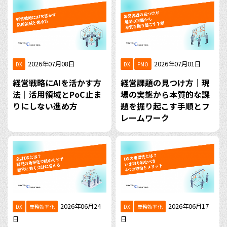
2026年07月08日
2026年07月01日
DX
DX
PMO
経営戦略にAIを活かす方
経営課題の見つけ方｜現
法｜活用領域とPoC止ま
場の実態から本質的な課
りにしない進め方
題を掘り起こす手順とフ
レームワーク
2026年06月24
2026年06月17
DX
業務効率化
DX
業務効率化
日
日