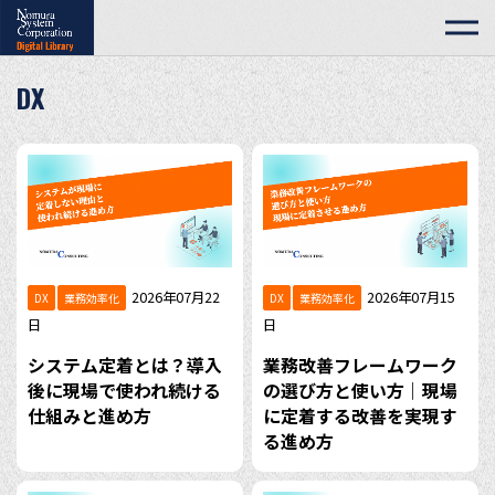
DX
2026年07月22
2026年07月15
DX
業務効率化
DX
業務効率化
日
日
システム定着とは？導入
業務改善フレームワーク
後に現場で使われ続ける
の選び方と使い方｜現場
仕組みと進め方
に定着する改善を実現す
る進め方