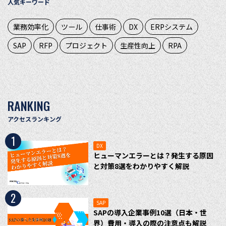
人気キーワード
業務効率化
ツール
仕事術
DX
ERPシステム
SAP
RFP
プロジェクト
生産性向上
RPA
RANKING
アクセスランキング
1
DX
ヒューマンエラーとは？発生する原因
と対策8選をわかりやすく解説
2
SAP
SAPの導入企業事例10選（日本・世
界）費用・導入の際の注意点も解説