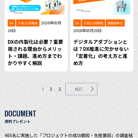
2026年05月
DX
人財/人材育成
DX
人財/人材育成
業務効率化
26日
2026年05月20日
DXの内製化は必要？重要
デジタルアダプションと
視される理由からメリッ
は？DX推進に欠かせない
ト・課題、進め方までわ
「定着化」の考え方と進
かりやすく解説
め方
1
2
3
NEXT
DOCUMENT
資料プレゼント
465名に実施した「プロジェクトの成功要因・失敗要因」の調査結