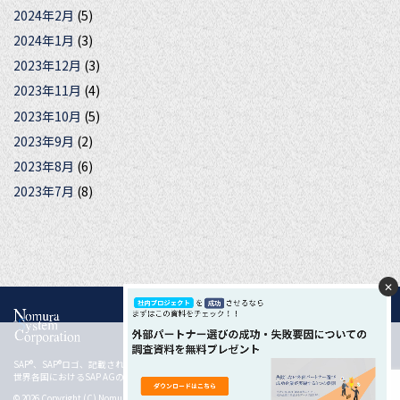
2024年2月
(5)
2024年1月
(3)
2023年12月
(3)
2023年11月
(4)
2023年10月
(5)
2023年9月
(2)
2023年8月
(6)
2023年7月
(8)
✕
クッキー説明を表示
SAP®、SAP®ロゴ、記載されているすべての製品およびサービス名は、ドイツおよびその他の
当サイトでは快適なサービスを提供するために、クッキ
世界各国におけるSAP AGの登録商標または商標です。
ー（cookie）を使用しています。 当サイトをご利用いた
同意して閉じる
© 2026 Copyright (C) Nomura System Corporation Co, Ltd. All rights reserved.