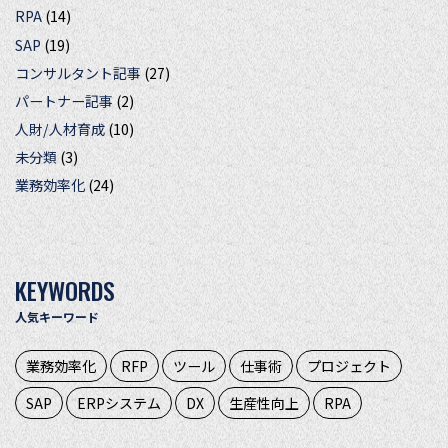
RPA
(14)
SAP
(19)
コンサルタント記事
(27)
パートナー記事
(2)
人財/人材育成
(10)
未分類
(3)
業務効率化
(24)
KEYWORDS
人気キーワード
業務効率化
RFP
ツール
仕事術
プロジェクト
SAP
ERPシステム
DX
生産性向上
RPA