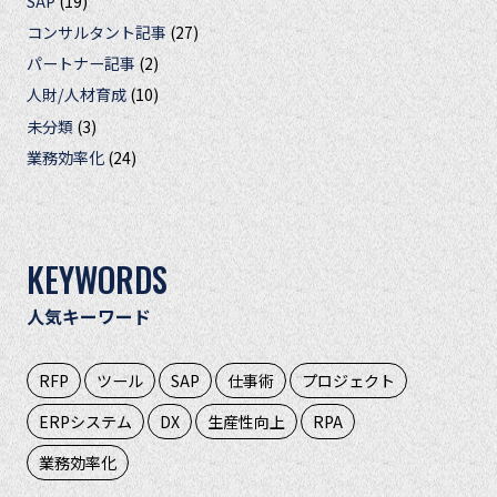
SAP
(19)
コンサルタント記事
(27)
パートナー記事
(2)
人財/人材育成
(10)
未分類
(3)
業務効率化
(24)
KEYWORDS
人気キーワード
RFP
ツール
SAP
仕事術
プロジェクト
ERPシステム
DX
生産性向上
RPA
業務効率化