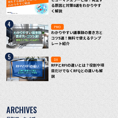
る原因と対策8選をわかりやす
く解説
4
PMO
わかりやすい議事録の書き方と
コツ5選！無料で使えるテンプ
レート紹介
5
DX
RFPとRFIの違いとは？役割や項
目だけでなくRFQとの違いも解
説
ARCHIVES