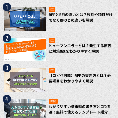
1
DX
RFPとRFIの違いとは？役割や項目だけ
でなくRFQとの違いも解説
2
DX
ヒューマンエラーとは？発生する原因
と対策8選をわかりやすく解説
3
DX
【コピペ可能】RFPの書き方とは？必
要項目をわかりやすく解説
4
PMO
わかりやすい議事録の書き方とコツ5
選！無料で使えるテンプレート紹介