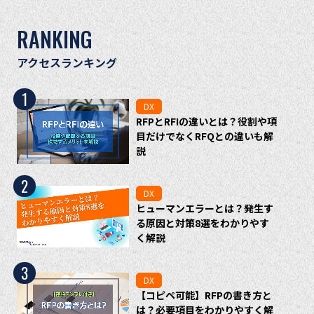
RANKING
アクセスランキング
1
DX
RFPとRFIの違いとは？役割や項
目だけでなくRFQとの違いも解
説
2
DX
ヒューマンエラーとは？発生す
る原因と対策8選をわかりやす
く解説
3
DX
【コピペ可能】RFPの書き方と
は？必要項目をわかりやすく解