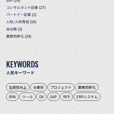
SAP
(19)
コンサルタント記事
(27)
パートナー記事
(2)
人財/人材育成
(10)
未分類
(3)
業務効率化
(24)
KEYWORDS
人気キーワード
生産性向上
仕事術
プロジェクト
業務効率化
RPA
ツール
DX
SAP
RFP
ERPシステム